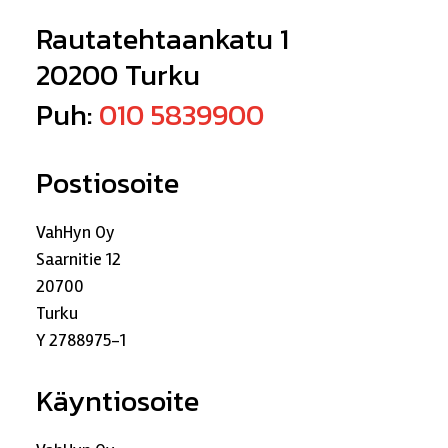
Rautatehtaankatu 1
20200 Turku
Puh:
010 5839900
Postiosoite
VahHyn Oy
Saarnitie 12
20700
Turku
Y 2788975-1
Käyntiosoite