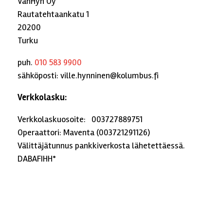
VahHyn Oy
Rautatehtaankatu 1
20200
Turku
puh.
010 583 9900
sähköposti: ville.hynninen@kolumbus.fi
Verkkolasku:
Verkkolaskuosoite: 003727889751
Operaattori: Maventa (003721291126)
Välittäjätunnus pankkiverkosta lähetettäessä.
DABAFIHH*
Postilla:
VahHyn Oy
Saarnitie 12